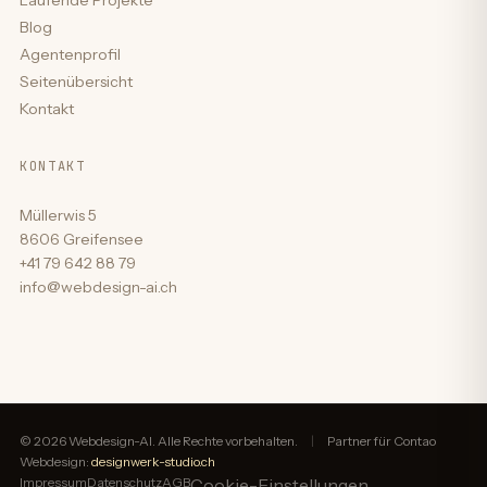
Blog
Agentenprofil
Seitenübersicht
Kontakt
KONTAKT
Müllerwis 5
8606 Greifensee
+41 79 642 88 79
info@webdesign-ai.ch
© 2026 Webdesign-AI. Alle Rechte vorbehalten.
|
Partner für Contao
Webdesign:
designwerk-studio.ch
Impressum
Datenschutz
AGB
Cookie-Einstellungen