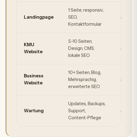
Webdesign-Pakete für Uster mit Leistungsumfang und Prei
1 Seite, responsiv,
Landingpage
SEO,
ab CHF
Kontaktformular
5–10 Seiten,
KMU
Design, CMS,
ab CHF
Website
lokale SEO
10+ Seiten, Blog,
Business
Mehrsprachig,
ab CHF
Website
erweiterte SEO
Updates, Backups,
Wartung
Support,
ab CHF
Content-Pflege