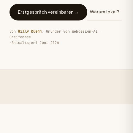
Warum lokal?
Erstgespräch vereinbaren
→
Von
Willy Rüegg
, Gründer von Webdesign-AI ·
Greifensee
·
Aktualisiert Juni 2026
USTER & REGION
LOKALES STUDIO
IHR BUSINESS ONLINE