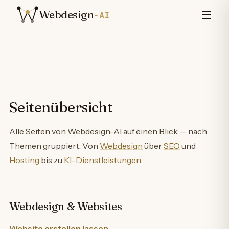
Zum Inhalt springen
Webdesign
-AI
Seitenübersicht
Alle Seiten von Webdesign-AI auf einen Blick — nach
Themen gruppiert. Von
Webdesign
über
SEO
und
Hosting
bis zu
KI-Dienstleistungen
.
Webdesign & Websites
Website erstellen lassen