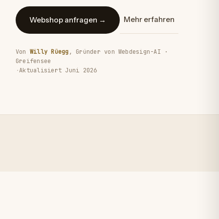
Mehr erfahren
Webshop anfragen
→
Von
Willy Rüegg
, Gründer von Webdesign-AI ·
Greifensee
·
Aktualisiert Juni 2026
SHOP-DESIGN
VERSAND & FULFILLMENT
TWINT & ZAHLUNG