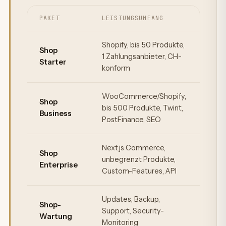
PAKET
LEISTUNGSUMFANG
PRE
Webshop-Pakete mit Leistungsumfang und ab-Preisen in 
Shopify, bis 50 Produkte,
Shop
1 Zahlungsanbieter, CH-
ab 
Starter
konform
WooCommerce/Shopify,
Shop
bis 500 Produkte, Twint,
ab 
Business
PostFinance, SEO
Next.js Commerce,
Shop
unbegrenzt Produkte,
ab 
Enterprise
Custom-Features, API
Updates, Backup,
Shop-
Support, Security-
ab 
Wartung
Monitoring